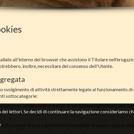
ookies
allate all'interno del browser che assistono il Titolare nell’erogazion
potrebbero, inoltre, necessitare del consenso dell'Utente.
aggregata
o svolgimento di attività strettamente legate al funzionamento di q
nti sottocategorie:
si possono salvare le preferenze di navigazione ed ottimizzare l’es
 dei lettori. Se decidi di continuare la navigazione consideriamo che
quisiscono informazioni statistiche in merito alle modalità di navig
e
 utilizzati per attivare specifiche funzionalità di questo spazio onli