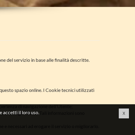
e del servizio in base alle finalità descritte.
uesto spazio online. I Cookie tecnici utilizzati
perienza di navigazione dell’Utente;
 accetti il loro uso.
azione degli Utenti. Tali informazioni sono
X
ne e necessari ad erogare il servizio o migliorarlo.