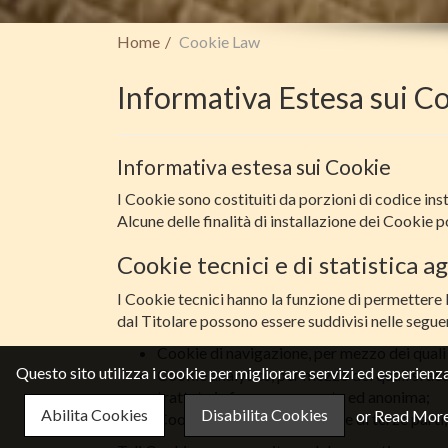
Home
Cookie Law
Informativa Estesa sui C
Informativa estesa sui Cookie
I Cookie sono costituiti da porzioni di codice inst
Alcune delle finalità di installazione dei Cookie 
Cookie tecnici e di statistica 
I Cookie tecnici hanno la funzione di permettere l
dal Titolare possono essere suddivisi nelle segue
Cookie di navigazione, per mezzo dei quali 
Questo sito utilizza i cookie per migliorare servizi ed esperienza
Cookie analytics, per mezzo dei quali si ac
trattate in forma aggregata ed anonima;
Abilita Cookies
Disabilita Cookies
or
Read Mor
Cookie di funzionalità, anche di terze parti,